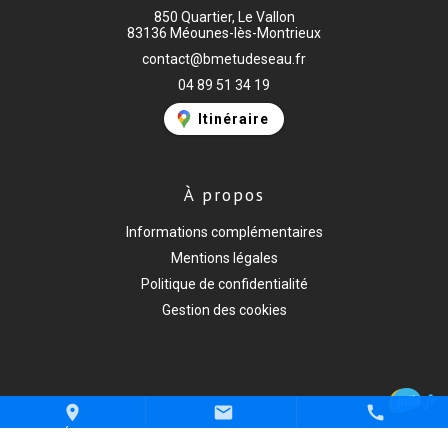
850 Quartier, Le Vallon
83136 Méounes-lès-Montrieux
contact@bmetudeseau.fr
04 89 51 34 19
Itinéraire
À propos
Informations complémentaires
Mentions légales
Politique de confidentialité
Gestion des cookies
place
mail
call
ITINÉRAIRE
CONTACT
04 89 51 34 19