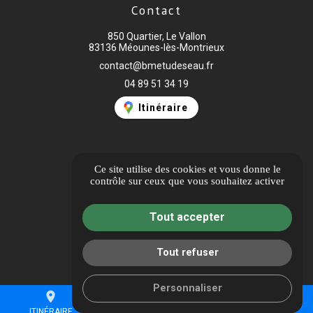
Contact
850 Quartier, Le Vallon
83136 Méounes-lès-Montrieux
contact@bmetudeseau.fr
04 89 51 34 19
Itinéraire
À propos
Ce site utilise des cookies et vous donne le
contrôle sur ceux que vous souhaitez activer
Informations complémentaires
Mentions légales
Tout accepter
Politique de confidentialité
Gestion des cookies
Tout refuser
Personnaliser
place
mail
call
ITINÉRAIRE
CONTACT
04 89 51 34 19